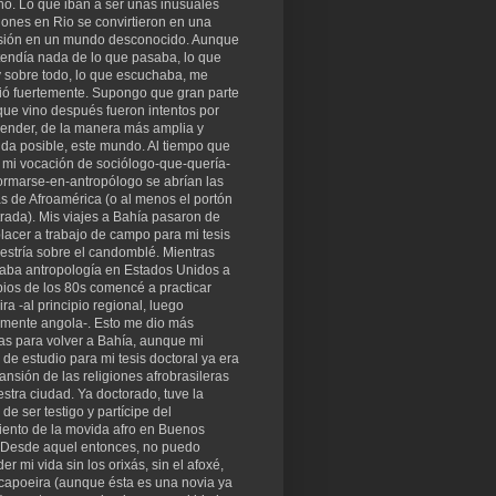
o. Lo que iban a ser unas inusuales
ones en Rio se convirtieron en una
sión en un mundo desconocido. Aunque
tendía nada de lo que pasaba, lo que
y sobre todo, lo que escuchaba, me
ió fuertemente. Supongo que gran parte
que vino después fueron intentos por
ender, de la manera más amplia y
da posible, este mundo. Al tiempo que
 mi vocación de sociólogo-que-quería-
ormarse-en-antropólogo se abrían las
s de Afroamérica (o al menos el portón
rada). Mis viajes a Bahía pasaron de
lacer a trabajo de campo para mi tesis
estría sobre el candomblé. Mientras
iaba antropología en Estados Unidos a
pios de los 80s comencé a practicar
ra -al principio regional, luego
mente angola-. Esto me dio más
as para volver a Bahía, aunque mi
 de estudio para mi tesis doctoral ya era
ansión de las religiones afrobrasileras
stra ciudad. Ya doctorado, tuve la
 de ser testigo y partícipe del
iento de la movida afro en Buenos
. Desde aquel entonces, no puedo
er mi vida sin los orixás, sin el afoxé,
 capoeira (aunque ésta es una novia ya