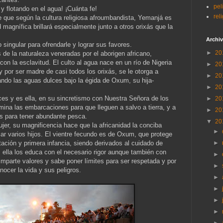
pel
y flotando en el agua! ¡Cuánta fe!
rel
ue que según la cultura religiosa afroumbandista, Yemanjá es
magnífica brillará especialmente junto a otros orixás que la
Archiv
singular para ofrendarle y lograr sus favores.
►
20
 de la naturaleza veneradas por el aborigen africano,
con la esclavitud. El culto al agua nace en un río de Nigeria
►
20
y por ser madre de casi todos los orixás, se le otorga a
►
20
ndo las aguas dulces bajo la égida de Oxum, su hija-
►
20
es y es ella, en su sincretismo con Nuestra Señora de los
►
20
mina las embarcaciones para que lleguen a salvo a tierra, y a
►
20
s para tener abundante pesca.
▼
20
jer, su magnificencia hace que la africanidad la conciba
►
ar varios hijos. El vientre fecundo es de Oxum, que protege
tación y primera infancia, siendo derivados al cuidado de
►
lla los educa con el necesario rigor aunque también con
►
parte valores y sabe poner límites para ser respetada y por
►
nocer la vida y sus peligros.
►
►
►
►