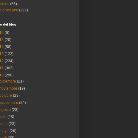
ículas
(56)
igiones afro
(291)
o del blog
16
(6)
15
(20)
14
(58)
13
(123)
12
(234)
11
(303)
10
(290)
diciembre
(21)
noviembre
(19)
octubre
(23)
septiembre
(24)
agosto
(23)
julio
(28)
junio
(23)
mayo
(26)