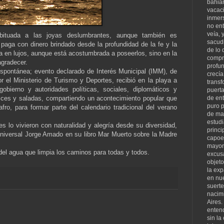
bahian
vacaci
inmer
no en
veía, 
ituada a las joyas deslumbrantes, aunque también es
sacud
 paga con dinero brindado desde la profundidad de la fe y la
de lo 
ja en lujos, aunque está acostumbrada a poseerlos, sino en la
compr
agradecer.
profun
spontánea; evento declarado de Interés Municipal (IMM), de
crecía
or el Ministerio de Turismo y Deportes, recibió en la playa a
transf
gobierno y autoridades políticas, sociales, diplomáticos y
puerta
lces y saladas, compartiendo un acontecimiento popular que
de ent
puro p
afro, para formar parte del calendario tradicional del verano
de ma
estud
 lo vivieron con naturalidad y alegría desde su diversidad,
princi
universal Jorge Amado en su libro Mar Muerto sobre la Madre
capoei
mayor
el agua que limpia los caminos para todas y todos.
excus
objeto
la exp
en nue
suerte
nacim
Aires
entend
sin la