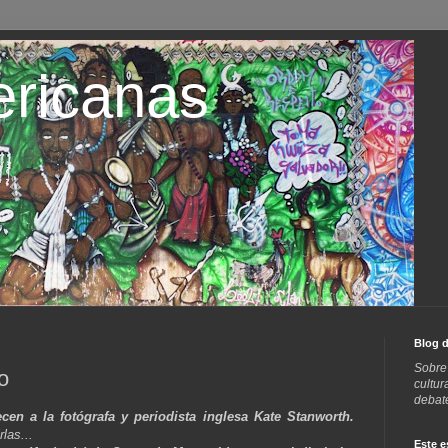
ricanas
Blog d
Sobre 
o
cultur
debate
en a la fotógrafa y periodista inglesa Kate Stanworth.
las...
Este e