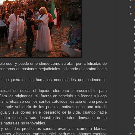
►
►
▼
ólo eso, y puede entenderse como su afán por la felicidad de
 personas de pasiones perjudiciales indicando el camino hacia
or cualquiera de las humanas necesidades que padecemos
sidad de cuidar el líquido elemento imprescindible para
Para los originarios, su fuerza en principio sin íconos y luego
 sincretizarse con los santos católicos, estaba en una piedra
 simple sabiduría de los pueblos nativos echa una mirada
agua y sus dones en el desarrollo de la vida, cuando nadie
amiento global y sus desastrosos efectos derivados de la
s naturales no renovables.
 y comidas predilectas ­sandía, uvas y mazamorra blanca,
►
elestes y blancas, cartitas, miel, perfumes, jabones escritos