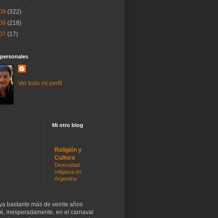
09
(322)
08
(218)
07
(17)
 personales
Ver todo mi perfil
Mi otro blog
Religión y
Cultura
Diversidad
religiosa en
Argentina
ya bastante más de veinte años
cé, inesperadamente, en el carnaval