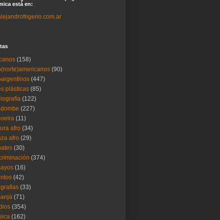
ica está en:
lejandrofrigerio.com.ar
tas
icanos
(158)
o(norte)americanos
(90)
oargentinos
(447)
es plásticas
(85)
liografía
(122)
ndombe
(227)
oeira
(11)
tura afro
(34)
za afro
(29)
ates
(30)
criminación
(374)
sayos
(16)
ntos
(42)
ografías
(33)
anjá
(71)
dios
(354)
sica
(162)