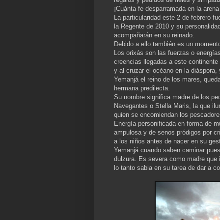
¡Cuánta fe desparramada en la arena 
La particularidad este 2 de febrero f
la Regente de 2010 y su personalidad 
acompañarán en su reinado.
Debido a ello también es un momento 
Los orixás son las fuerzas o energías
creencias llegadas a este continente 
y al cruzar el océano en la diáspora, 
Yemanjá el reino de los mares, queda
hermana predilecta.
Su nombre significa madre de los pec
Navegantes o Stella Maris, la que ilu
quien se encomiendan los pescadore
Energía personificada en forma de mu
ampulosa y de senos pródigos por cri
a los niños antes de nacer en su ges
Yemanjá cuando saben caminar pues e
dulzura. Es severa como madre que im
lo tanto sabia en su tarea de dar a co