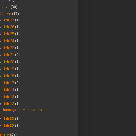
abril
(27)
marzo
(30)
febrero
(17)
►
feb 27
(1)
►
feb 26
(1)
►
feb 25
(1)
►
feb 24
(1)
►
feb 22
(1)
►
feb 21
(2)
►
feb 20
(1)
►
feb 19
(1)
►
feb 18
(1)
►
feb 17
(2)
►
feb 14
(1)
►
feb 13
(1)
▼
feb 12
(1)
Iemanjá en Montevideo
►
feb 03
(1)
►
feb 02
(1)
enero
(29)