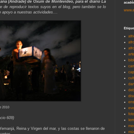
usana (Andrade) de Oxum de Montevideo, para el diario La
académ
de reproducir textos suyos en el blog, pero también se lo
www.a
apoyo a nuestras actividades....
Etique
afr
afr
afr
art
bib
ca
cap
cul
dan
deb
dis
en
de 2010
eve
fot
cio 609)
Iem
me
 Yemanjá, Reina y Virgen del mar, y las costas se llenaron de
mú
zantes.