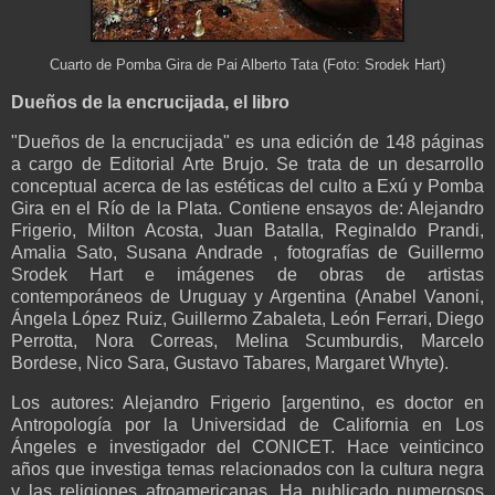
Cuarto de Pomba Gira de Pai Alberto Tata (Foto: Srodek Hart)
Dueños de la encrucijada, el libro
"Dueños de la encrucijada" es una edición de 148 páginas
a cargo de Editorial Arte Brujo. Se trata de un desarrollo
conceptual acerca de las estéticas del culto a Exú y Pomba
Gira en el Río de la Plata. Contiene ensayos de: Alejandro
Frigerio, Milton Acosta, Juan Batalla, Reginaldo Prandi,
Amalia Sato, Susana Andrade , fotografías de Guillermo
Srodek Hart e imágenes de obras de artistas
contemporáneos de Uruguay y Argentina (Anabel Vanoni,
Ángela López Ruiz, Guillermo Zabaleta, León Ferrari, Diego
Perrotta, Nora Correas, Melina Scumburdis, Marcelo
Bordese, Nico Sara, Gustavo Tabares, Margaret Whyte).
Los autores: Alejandro Frigerio [argentino, es doctor en
Antropología por la Universidad de California en Los
Ángeles e investigador del CONICET. Hace veinticinco
años que investiga temas relacionados con la cultura negra
y las religiones afroamericanas. Ha publicado numerosos