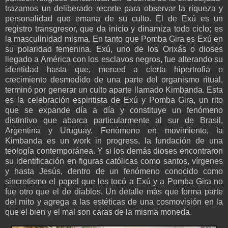
trazamos un deliberado recorte para observar la riqueza y
personalidad que emana de su culto. El de Exú es un
registro transgresor, que da inicio y dinamiza todo ciclo; es
la masculinidad misma. En tanto que Pomba Gira es Exú en
su polaridad femenina. Exú, uno de los Orixás o dioses
llegado a América con los esclavos negros, fue alterando su
identidad hasta que, merced a cierta hipertrofia o
crecimiento desmedido de una parte del organismo ritual,
terminó por generar un culto aparte llamado Kimbanda. Esta
es la celebración espiritista de Exú y Pomba Gira, un rito
que se expande día a día y constituye un fenómeno
distintivo que abarca particularmente al sur de Brasil,
Argentina y Uruguay. Fenómeno en movimiento, la
Kimbanda es un work in progress, la fundación de una
teología contemporánea. Y si los demás dioses encontraron
su identificación en figuras católicas como santos, vírgenes
y hasta Jesús, dentro de un fenómeno conocido como
sincretismo el papel que les tocó a Exú y a Pomba Gira no
fue otro que el de diablos. Un detalle más que forma parte
del mito y agrega a las estéticas de una cosmovisión en la
que el bien y el mal son caras de la misma moneda.