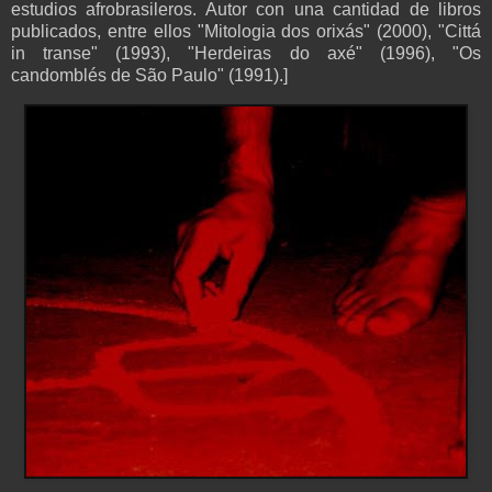
estudios afrobrasileros. Autor con una cantidad de libros
publicados, entre ellos "Mitologia dos orixás" (2000), "Cittá
in transe" (1993), "Herdeiras do axé" (1996), "Os
candomblés de São Paulo" (1991).]