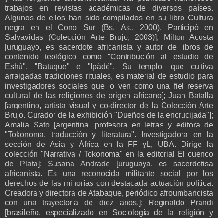
trabajos en revistas académicas de diversos países.
Algunos de ellos han sido compilados en su libro Cultura
negra en el Cono Sur (Bs. As., 2000). Participó en
Salvavidas (Colección Arte Brujo, 2003)]; Milton Acosta
[uruguayo, es sacerdote africanista y autor de libros de
contenido teológico como "Contribución al estudio de
Eshú", "Batuque" e "Ipàdé". Su templo, que cultiva
arraigadas tradiciones rituales, es material de estudio para
investigadores sociales que lo ven como una fiel reserva
cultural de las religiones de origen africano]; Juan Batalla
[argentino, artista visual y co-director de la Colección Arte
Brujo. Curador de la exhibición "Dueños de la encrucijada"];
Amalia Sato [argentina, profesora en letras y editora de
"Tokonoma, traducción y literatura". Investigadora en la
sección de Asia y África en la FF yL, UBA. Dirige la
colección "Narrativa / Tokonoma" en la editorial El cuenco
de Plata]; Susana Andrade [uruguaya, es sacerdotisa
africanista. Es una reconocida militante social por los
derechos de las minorías con destacada actuación política.
Creadora y directora de Atabaque, periódico afroumbandista
con una trayectoria de diez años.]; Reginaldo Prandi
[brasileño, especializado en Sociología de la religión y