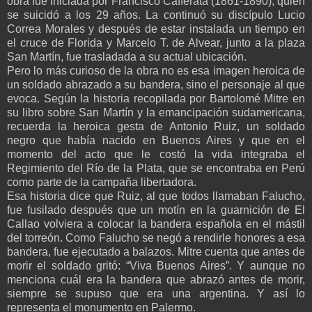
obra fue iniciada por Francisco Cafferata (1861-1890), quien
se suicidó a los 29 años. La continuó su discípulo Lucio
Correa Morales y después de estar instalada un tiempo en
el cruce de Florida y Marcelo T. de Alvear, junto a la plaza
San Martín, fue trasladada a su actual ubicación.
Pero lo más curioso de la obra no es esa imagen heroica de
un soldado abrazado a su bandera, sino el personaje al que
evoca. Según la historia recopilada por Bartolomé Mitre en
su libro sobre San Martín y la emancipación sudamericana,
recuerda la heroica gesta de Antonio Ruiz, un soldado
negro que había nacido en Buenos Aires y que en el
momento del acto que le costó la vida integraba el
Regimiento del Río de la Plata, que se encontraba en Perú
como parte de la campaña libertadora.
Esa historia dice que Ruiz, al que todos llamaban Falucho,
fue fusilado después que un motín en la guarnición de El
Callao volviera a colocar la bandera española en el mástil
del torreón. Como Falucho se negó a rendirle honores a esa
bandera, fue ejecutado a balazos. Mitre cuenta que antes de
morir el soldado gritó: “Viva Buenos Aires”. Y aunque no
menciona cuál era la bandera que abrazó antes de morir,
siempre se supuso que era una argentina. Y así lo
representa el monumento en Palermo.