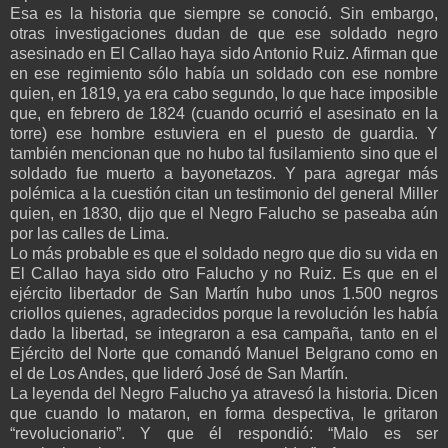
Esa es la historia que siempre se conoció. Sin embargo,
otras investigaciones dudan de que ese soldado negro
asesinado en El Callao haya sido Antonio Ruiz. Afirman que
en ese regimiento sólo había un soldado con ese nombre
quien, en 1819, ya era cabo segundo, lo que hace imposible
que, en febrero de 1824 (cuando ocurrió el asesinato en la
torre) ese hombre estuviera en el puesto de guardia. Y
también mencionan que no hubo tal fusilamiento sino que el
soldado fue muerto a bayonetazos. Y para agregar más
polémica a la cuestión citan un testimonio del general Miller
quien, en 1830, dijo que el Negro Falucho se paseaba aún
por las calles de Lima.
Lo más probable es que el soldado negro que dio su vida en
El Callao haya sido otro Falucho y no Ruiz. Es que en el
ejército libertador de San Martín hubo unos 1.500 negros
criollos quienes, agradecidos porque la revolución les había
dado la libertad, se integraron a esa campaña, tanto en el
Ejército del Norte que comandó Manuel Belgrano como en
el de Los Andes, que lideró José de San Martín.
La leyenda del Negro Falucho ya atravesó la historia. Dicen
que cuando lo mataron, en forma despectiva, le gritaron
“revolucionario”. Y que él respondió: “Malo es ser